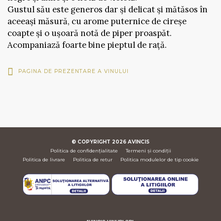
Gustul său este generos dar și delicat și mătăsos în
aceeași măsură, cu arome puternice de cireșe
coapte și o ușoară notă de piper proaspăt.
Acompaniază foarte bine pieptul de rață.
PAGINA DE PREZENTARE A VINULUI
© COPYRIGHT
2026
AVINCIS
Politica de confidențialitate
Termeni și condiții
Politica de livrare
Politica de retur
Politica modulelor de tip cookie