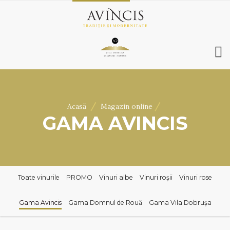
ACASĂ
DESPRE NOI
/
/
Acasă
Magazin online
VINURI
GAMA AVINCIS
MAGAZIN ONLINE
REZERVĂRI
VILA DOBRUȘA
CONTACT
Toate vinurile
PROMO
Vinuri albe
Vinuri roșii
Vinuri rose
RO
|
EN
Gama Avincis
Gama Domnul de Rouă
Gama Vila Dobrușa