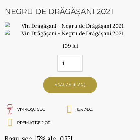
NEGRU DE DRĂGĂȘANI 2021
109 lei
ADAUGĂ ÎN COȘ
VIN ROȘU SEC
15% ALC.
PREMIAT DE 2 ORI
Rosu, sec, 15% alc., 0.75L