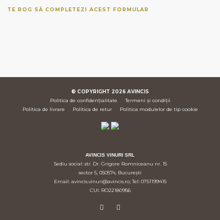
TE ROG SĂ COMPLETEZI ACEST FORMULAR
© COPYRIGHT
2026
AVINCIS
Politica de confidențialitate
Termeni și condiții
Politica de livrare
Politica de retur
Politica modulelor de tip cookie
AVINCIS VINURI SRL
Sediu social: str. Dr. Grigore Romniceanu nr. 15
sector 5, 050574, București
Email: avincis.vinuri@avincis.ro; Tel: 0751199415
CUI: RO22180956