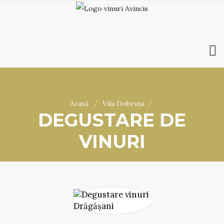
ACASĂ
DESPRE NOI
/
/
Acasă
Vila Dobrușa
VINURI
DEGUSTARE DE
MAGAZIN ONLINE
VINURI
REZERVĂRI
VILA DOBRUȘA
CONTACT
RO
|
EN