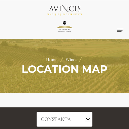
HOME
ABOUT US
/
/
Home
Wines
WINES
LOCATION MAP
ONLINE SHOP
BOOKINGS
VILA DOBRUȘA
CONTACT
RO
|
EN