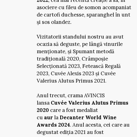
2022
, cea mai recentă creație a sa, în
asociere cu fileu de somon acompaniat
de cartofi duchesse, sparanghel în unt
și sos olandez.
Vizitatorii standului nostru au avut
ocazia să deguste, pe lângă vinurile
menționate, și Spumant metodă
tradițională 2020, Crâmpoșie
Selecționată 2023, Fetească Regală
2023, Cuvée Alexis 2023 și Cuvée
Valerius Alutus Primus 2021.
Anul trecut, crama AVINCIS
lansa
Cuvée Valerius Alutus Primus
2020
care a fost medaliat
cu
aur
la
Decanter World Wine
Awards 2024
. Anul acesta, cei care au
degustat ediția 2021 au fost