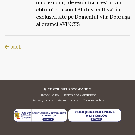
impresionați de evoluția acestui vin,
obținut din soiul Alutus, cultivat în
exclusivitate pe Domeniul Vila Dobrușa
al cramei AVINCIS.
back
© COPYRIGHT
2026
AVINCIS
Privacy Policy
Terms and Conditions
Delivery policy
Return policy
Cookies Policy