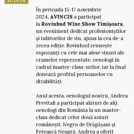
11.2024
În perioada 15-17 noiembrie
2024,
AVINCIS
a participat
la
Rovinhud Wine Show Timișoara
,
un eveniment dedicat profesioniștilor
și iubitorilor de vin, ajuns la cea de-a
zecea ediție. Rovinhud reunește
expozanți cu cele mai alese vinuri ale
cramelor reprezentate, oenologi în
cadrul master-class-urilor, iar la final
donează profitul persoanelor cu
dizabilități.
Anul acesta, oenologul nostru, Andrea
Previtali a participat alături de alți
oenologi din România la un master-
class dedicat celor două soiuri
românești, Negru de Drăgășani și
Fetească Neagră. Andrea a oferit