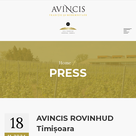
HOME
ABOUT US
/
Home
WINES
PRESS
ONLINE SHOP
BOOKINGS
VILA DOBRUȘA
CONTACT
RO
|
EN
18
AVINCIS ROVINHUD
Timișoara