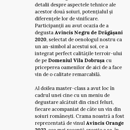
detalii despre aspectele tehnice ale
acestor două soiuri, potențialul și
diferențele lor de vinificare.
Participanții au avut ocazia de a
degusta
Avincis Negru de Drăgășani
2020
, selectat de oenologul nostru ca
un an-simbol al acestui soi, ce a
integrat perfect calitățile terroir-ului
de pe
Domeniul Vila Dobrușa
cu
priceperea oamenilor de aici de a face
vin de o calitate remarcabilă.
Al doilea master-class a avut loc în
cadrul unei cine cu un meniu de
degustare alcătuit din cinci feluri,
fiecare acompaniat de câte un vin din
soiuri românești. Crama noastră a fost
reprezentată de vinul
Avincis Orange